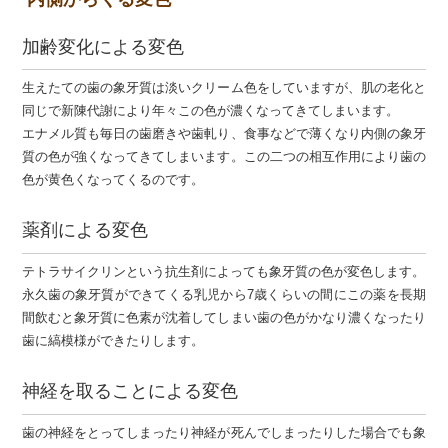
加齢変化による変色
生えたての歯の象牙質は淡いクリーム色をしていますが、肌の老化と
同じで新陳代謝により年々この色が濃くなってきてしまいます。
エナメル質も毎日の歯磨きや歯軋り、食事などで薄くなり内側の象牙
質の色が強くなってきてしまいます。この二つの相互作用により歯の
色が黄色くなってくるのです。
薬剤による変色
テトラサイクリンという抗生剤によっても象牙質の色が変色します。
永久歯の象牙質ができてくる乳児から7歳くらいの間にこの薬を長期
間飲むと象牙質に色素が沈着してしまい歯の色がかなり濃くなったり
歯に縞模様ができたりします。
神経を取ることによる変色
歯の神経をとってしまったり神経が死んでしまったりした場合でも象