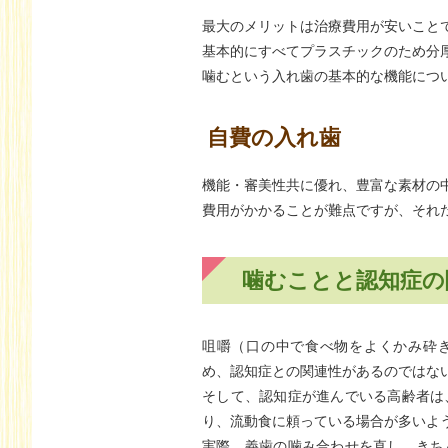
最大のメリットは治療費用が安いこと
基本的にすべてプラスチックのため分
噛むという入れ歯の基本的な機能につ
自費の入れ歯
機能・審美性共に優れ、豊富な素材の
費用がかかることが難点ですが、それ
噛むことと認知症の
咀嚼（口の中で食べ物をよくかみ砕
め、認知症との関連性があるのではな
そして、認知症が進んでいる高齢者は
り、流動食に頼っている場合が多いよ
実際、義歯の噛み合わせを直し、きち