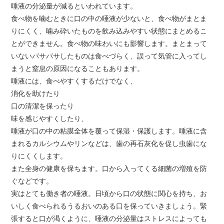
唾液の分泌量が減るといわれています。
食べ物を噛むときに口の中の唾液が少ないと、食べ物がまとま
りにくく、噛み砕いたものを飲み込みやすい状態にまとめるこ
とができません。食べ物の味わいにも影響します。まとまって
いないパサパサしたものは食べづらく、誤って気管に入ってし
まうと窒息の原因になることもあります。
唾液には、食べやすくするだけでなく、
消化を助けたり
口の清潔を保ったり
味を感じやすくしたり、
唾液が口の中の粘膜全体を覆って保湿・保護します。唾液に含
まれるカルシウムやリンなどは、歯の再石灰化を促し虫歯にな
りにくくします。
また全身の健康を保ちます。口から入ってくる細菌の増殖を防
ぐなどです。
実はとても働き者の唾液。日頃から口の状態に関心を持ち、お
いしく食べられるうるおいのある口を保っていきましょう。緊
張すると口が渇くように、唾液の分泌量はストレスによっても