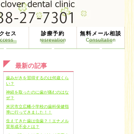
クセス
診療予約
無料メール相談
最新の記事
歯みがきを習得するのは何歳くら
い？
神経を取ったのに歯が痛むのはな
ぜ？
米沢市立広幡小学校の歯科保健指
導に行ってきました！！
生えてきた歯は虫歯？！エナメル
質形成不全とは？