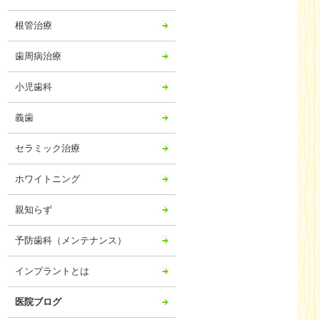
2024年07月
根管治療
2024年06月
2024年05月
歯周病治療
2024年04月
小児歯科
2024年03月
2024年02月
義歯
2024年01月
セラミック治療
2023年12月
ホワイトニング
2023年11月
2023年10月
親知らず
2023年09月
予防歯科（メンテナンス）
2023年08月
2023年07月
インプラントとは
2023年06月
医院ブログ
2023年05月