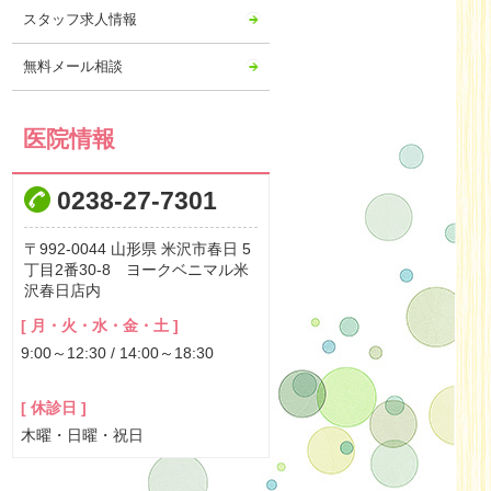
2023年04月
スタッフ求人情報
2023年03月
無料メール相談
2023年02月
2023年01月
2022年12月
医院情報
2022年11月
0238-27-7301
2022年10月
2022年09月
992-0044
山形県
米沢市春日
5
2022年08月
丁目2番30-8 ヨークベニマル米
沢春日店内
2022年07月
2022年06月
[ 月・火・水・金・土 ]
9:00～12:30 / 14:00～18:30
2022年05月
2022年04月
[ 休診日 ]
2022年03月
木曜・日曜・祝日
2022年02月
2022年01月