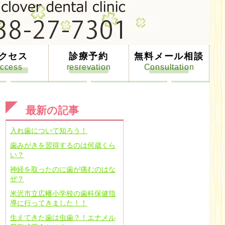
クセス
診療予約
無料メール相談
最新の記事
入れ歯について知ろう！
歯みがきを習得するのは何歳くら
い？
神経を取ったのに歯が痛むのはな
ぜ？
米沢市立広幡小学校の歯科保健指
導に行ってきました！！
生えてきた歯は虫歯？！エナメル