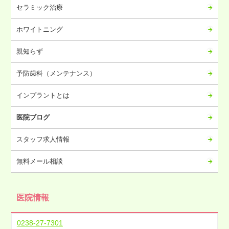
2023年09月
セラミック治療
2023年08月
ホワイトニング
2023年07月
2023年06月
親知らず
2023年05月
予防歯科（メンテナンス）
2023年04月
2023年03月
インプラントとは
2023年02月
医院ブログ
2023年01月
2022年12月
スタッフ求人情報
2022年11月
無料メール相談
2022年10月
2022年09月
医院情報
2022年08月
2022年07月
0238-27-7301
2022年06月