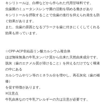
キシリトールは、白樺などから作られた代用甘味料です。
虫歯菌のミュータンスレンサ菌の活動を弱める働きがあり
キシリトールを摂取することで虫歯の進行を抑えられ発生も防
ぐ効果があります。
また、虫歯の原因となるプラークを歯に付きにくくしてくれる
効果も持っています。
☆CPP-ACP非結晶リン酸カルシウム複合体
ほぼ無味無臭の牛乳タンパク質から出来た天然由来成分です。
脱灰（歯のエナメル質が溶けること）を抑えるだけでなく唾液
の中にある
カルシウムやリン等のミネラル分を増やし、再石灰化（歯の補
修）
を促す特徴があります。
※注意点
牛乳由来なので牛乳アレルギーの方は注意が必要です。