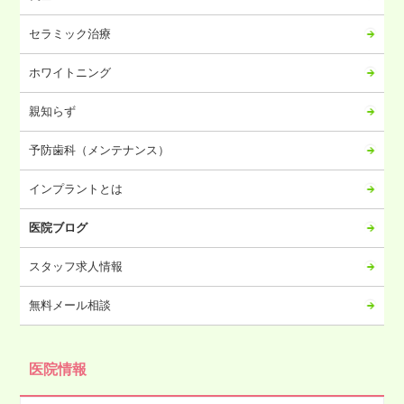
2023年09月
2023年08月
セラミック治療
2023年07月
ホワイトニング
2023年06月
2023年05月
親知らず
2023年04月
予防歯科（メンテナンス）
2023年03月
2023年02月
インプラントとは
2023年01月
医院ブログ
2022年12月
2022年11月
スタッフ求人情報
2022年10月
無料メール相談
2022年09月
2022年08月
医院情報
2022年07月
2022年06月