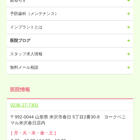
親知らず
2023年04月
予防歯科（メンテナンス）
2023年03月
2023年02月
インプラントとは
2023年01月
医院ブログ
2022年12月
2022年11月
スタッフ求人情報
2022年10月
無料メール相談
2022年09月
2022年08月
医院情報
2022年07月
2022年06月
0238-27-7301
2022年05月
992-0044
山形県
米沢市春日
5丁目2番30-8 ヨークベニ
2022年04月
マル米沢春日店内
2022年03月
[ 月・火・水・金・土 ]
2022年02月