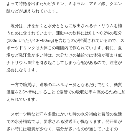
よって特徴を出すためビタミン、ミネラル、アミノ酸、クエン
酸などが加えられています。
塩分は、汗をかくと水分とともに放出されるナトリウムを補
うために含まれています。運動中の飲料には0.1 〜0.2%の塩分
(100mL当たり40〜80mg)を含むものが推奨されているので、ス
ポーツドリンクは大体この範囲内で作られています。特に、夏
場など発汗量が多い時は、水分だけの補給では体液が薄まり低
ナトリウム血症を引き起こしてしまう心配があるので、注意が
必要になります。
一方で糖質は、運動のエネルギー源となるだけでなく、糖質
濃度を2.5〜8%にすることで腸管での吸収効率を高めるために加
えられています。
スポーツ時など汗を多量にかいた時の水分補給と普段の生活
での水分補給では、要求される浸透圧が異なります。発汗量が
多い時には糖質が少なく、塩分が多いものが適していますの