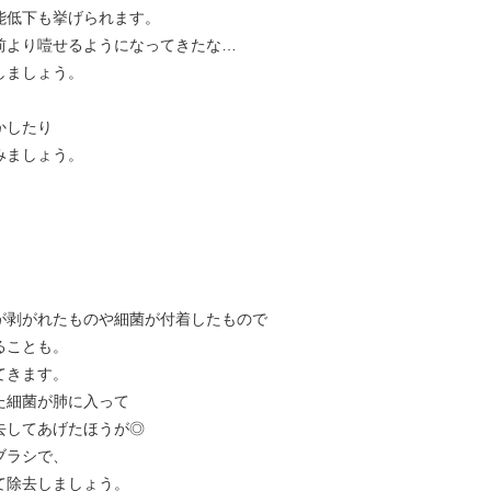
能低下も挙げられます。
前より噎せるようになってきたな…
しましょう。
。
かしたり
みましょう。
が剥がれたものや細菌が付着したもので
ることも。
てきます。
た細菌が肺に入って
去してあげたほうが◎
ブラシで、
て除去しましょう。