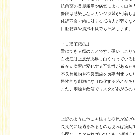
抗菌薬の長期服用や病気によって口腔
普段は感染しないカンジダ菌が付着し
体調不良で菌に対する抵抗力が弱くな
口腔乾燥や清掃不良でも増殖します。
・舌癌(白板症)
舌にできる癌のことです。硬いしこり
白板症は上皮が肥厚し白くなっている
前がん病変に変化する可能性があるた
不良補錣物や不良義歯を長期間使った
慢性的な刺激になり癌化する恐れがあ
また、喫煙や飲酒でリスクがあがるの
上記のように他にも様々な病気が挙げ
長期的に経過をみるものもあれば病院
心配なことがあればいつでもご相談く