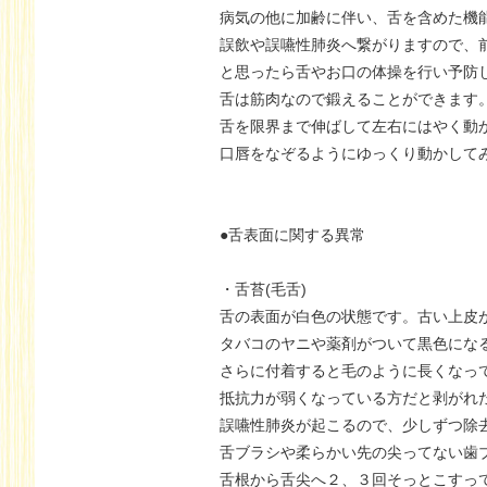
病気の他に加齢に伴い、舌を含めた機
誤飲や誤嚥性肺炎へ繋がりますので、
と思ったら舌やお口の体操を行い予防
舌は筋肉なので鍛えることができます
舌を限界まで伸ばして左右にはやく動
口唇をなぞるようにゆっくり動かして
●舌表面に関する異常
・舌苔(毛舌)
舌の表面が白色の状態です。古い上皮
タバコのヤニや薬剤がついて黒色にな
さらに付着すると毛のように長くなっ
抵抗力が弱くなっている方だと剥がれ
誤嚥性肺炎が起こるので、少しずつ除
舌ブラシや柔らかい先の尖ってない歯
舌根から舌尖へ２、３回そっとこすっ