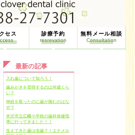
クセス
診療予約
無料メール相談
最新の記事
入れ歯について知ろう！
歯みがきを習得するのは何歳くら
い？
神経を取ったのに歯が痛むのはな
ぜ？
米沢市立広幡小学校の歯科保健指
導に行ってきました！！
生えてきた歯は虫歯？！エナメル