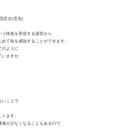
③舌尖(舌先)
いう味覚を受容する器官から
じめて味を感知することができます。
てのように
ていますが、
ないことで
、
こります。
唾液が少なくなることもあるので