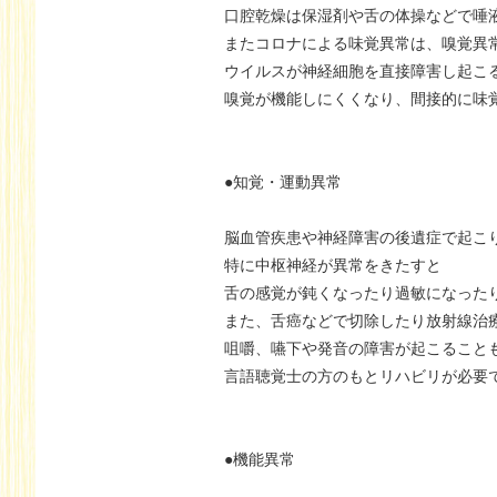
口腔乾燥は保湿剤や舌の体操などで唾
またコロナによる味覚異常は、嗅覚異
ウイルスが神経細胞を直接障害し起こ
嗅覚が機能しにくくなり、間接的に味
●知覚・運動異常
脳血管疾患や神経障害の後遺症で起こ
特に中枢神経が異常をきたすと
舌の感覚が鈍くなったり過敏になった
また、舌癌などで切除したり放射線治
咀嚼、嚥下や発音の障害が起こること
言語聴覚士の方のもとリハビリが必要
●機能異常