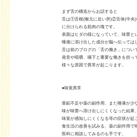
まず舌の構造からお話すると
舌は①舌根(喉元に近い所)②舌体(中央)
に分けられる筋肉の塊です。
表面はヒダの様になっていて、味蕾と
唾液に溶け出した成分が脳へ伝っては
舌は前のブログの「舌の働き」につい
発音や咀嚼、嚥下と重要な働きを担っ
様々な原因で異常が起こります。
●味覚異常
亜鉛不足や薬の副作用、また唾液が少
味が味蕾へ溶け出しにくくなった結果
味覚が感知しにくくなる等の症状が起
食生活の改善を試みる、薬の副作用で
医科に相談してみるのも手です。