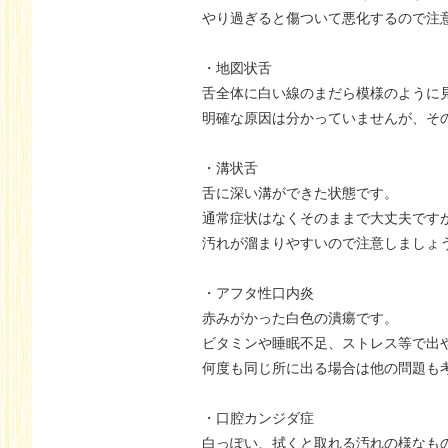
やり過ぎると傷ついて悪化するので注
・地図状舌
舌全体に白い線のまだら模様のように
明確な原因は分かっていませんが、そ
・溝状舌
舌に深い溝ができた状態です。
通常症状はなくそのままで大丈夫です
汚れが溜まりやすいので注意しましょ
・アフタ性口内炎
赤みがかった白色の潰瘍です。
ビタミンや睡眠不足、ストレス等で出
何度も同じ所に出る場合は他の問題も
・口腔カンジダ症
白っぽい、拭くと取れる汚れの様なも