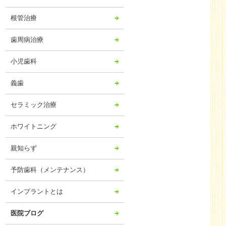
2024年07月
根管治療
2024年06月
2024年05月
歯周病治療
2024年04月
小児歯科
2024年03月
2024年02月
義歯
2024年01月
セラミック治療
2023年12月
ホワイトニング
2023年11月
2023年10月
親知らず
2023年09月
予防歯科（メンテナンス）
2023年08月
2023年07月
インプラントとは
2023年06月
医院ブログ
2023年05月