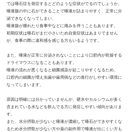
では唾石症を発症するとどのような症状がでるのでしょうか。
唾液腺の中に石ができることで唾液が詰まりやすく、正常に分
泌できなくなってしまい、
唾液腺が腫れたり食事中などに痛みを伴うこともあります。
初期症状は唾石がまだ小さいため自覚症状はあまりでません
が、食事の際に違和感を感じる方もいるようです。
また、唾液が正常に分泌されないことにより口腔内が乾燥する
ドライマウスになることもあります。
唾液の流れが悪くなると細菌感染が起こりやすくなるため、
口腔内の細菌が増え虫歯や歯周病などの進行がしやすい環境に
なってしまいます。
原因は明確には分かっていませんが、硬水やカルシウムが多く
含まれている水などを飲んでる方に発症しやすい傾向がありま
す。
また、水分摂取が少ないと唾液が濃縮して唾石ができやすくな
るため水分摂取が少ない方や薬の副作用で唾液が出にくい方も