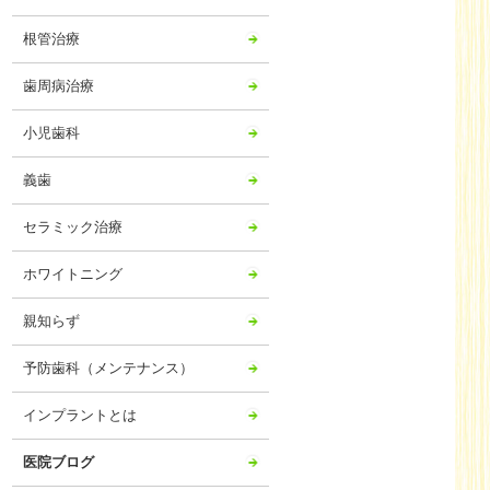
2024年06月
根管治療
2024年05月
2024年04月
歯周病治療
2024年03月
小児歯科
2024年02月
2024年01月
義歯
2023年12月
セラミック治療
2023年11月
ホワイトニング
2023年10月
2023年09月
親知らず
2023年08月
予防歯科（メンテナンス）
2023年07月
2023年06月
インプラントとは
2023年05月
医院ブログ
2023年04月