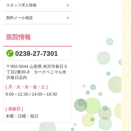
2023年03月
スタッフ求人情報
2023年02月
無料メール相談
2023年01月
2022年12月
2022年11月
医院情報
2022年10月
0238-27-7301
2022年09月
2022年08月
992-0044
山形県
米沢市春日
5
2022年07月
丁目2番30-8 ヨークベニマル米
沢春日店内
2022年06月
2022年05月
[ 月・火・水・金・土 ]
9:00～12:30 / 14:00～18:30
2022年04月
2022年03月
[ 休診日 ]
2022年02月
木曜・日曜・祝日
2022年01月
2021年12月