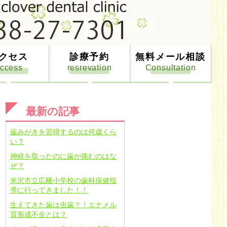
クセス
診療予約
無料メール相談
最新の記事
歯みがきを習得するのは何歳くら
い？
神経を取ったのに歯が痛むのはな
ぜ？
米沢市立広幡小学校の歯科保健指
導に行ってきました！！
生えてきた歯は虫歯？！エナメル
質形成不全とは？