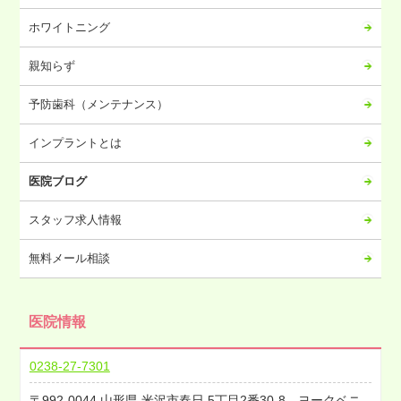
2023年08月
ホワイトニング
2023年07月
2023年06月
親知らず
2023年05月
予防歯科（メンテナンス）
2023年04月
2023年03月
インプラントとは
2023年02月
医院ブログ
2023年01月
2022年12月
スタッフ求人情報
2022年11月
無料メール相談
2022年10月
2022年09月
医院情報
2022年08月
2022年07月
0238-27-7301
2022年06月
992-0044
山形県
米沢市春日
5丁目2番30-8 ヨークベニ
2022年05月